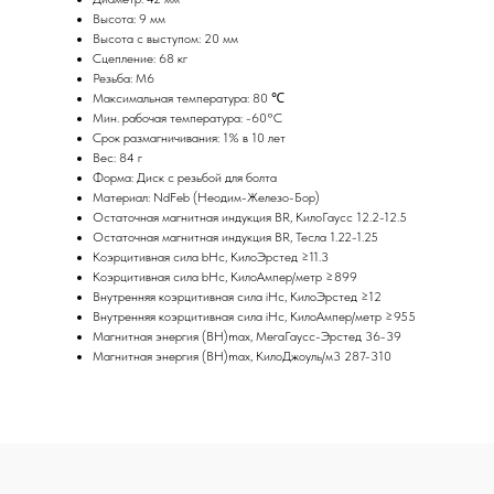
Высота: 9 мм
Высота с выступом: 20 мм
Сцепление: 68 кг
Резьба: М6
Максимальная температура: 80 ℃
Мин. рабочая температура: -60°C
Срок размагничивания: 1% в 10 лет
Вес: 84 г
Форма: Диск с резьбой для болта
Материал: NdFeb (Неодим-Железо-Бор)
Остаточная магнитная индукция BR, КилоГаусс 12.2-12.5
Остаточная магнитная индукция BR, Тесла 1.22-1.25
Коэрцитивная сила bHc, КилоЭрстед ≥11.3
Коэрцитивная сила bHc, КилоАмпер/метр ≥899
Внутренняя коэрцитивная сила iHc, КилоЭрстед ≥12
Внутренняя коэрцитивная сила iHc, КилоАмпер/метр ≥955
Магнитная энергия (BH)max, МегаГаусс-Эрстед 36-39
Магнитная энергия (BH)max, КилоДжоуль/м3 287-310