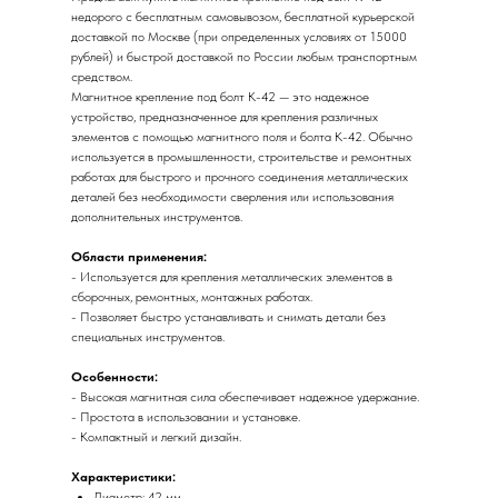
недорого с бесплатным самовывозом, бесплатной курьерской
доставкой по Москве (при определенных условиях от 15000
рублей) и быстрой доставкой по России любым транспортным
средством.
Магнитное крепление под болт К-42 — это надежное
устройство, предназначенное для крепления различных
элементов с помощью магнитного поля и болта К-42. Обычно
используется в промышленности, строительстве и ремонтных
работах для быстрого и прочного соединения металлических
деталей без необходимости сверления или использования
дополнительных инструментов.
Области применения:
- Используется для крепления металлических элементов в
сборочных, ремонтных, монтажных работах.
- Позволяет быстро устанавливать и снимать детали без
специальных инструментов.
Особенности:
- Высокая магнитная сила обеспечивает надежное удержание.
- Простота в использовании и установке.
- Компактный и легкий дизайн.
Характеристики:
Диаметр: 42 мм