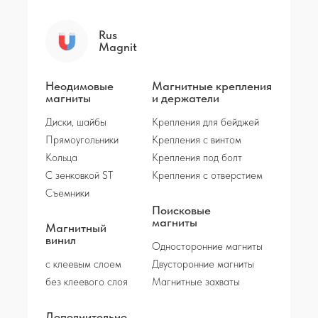
Rus
Magnit
Неодимовые
Магнитные крепления
магниты
и держатели
Диски, шайбы
Крепления для бейджей
Прямоугольники
Крепления с винтом
Кольца
Крепления под болт
С зенковкой ST
Крепления с отверстием
Съемники
Поисковые
магниты
Магнитный
винил
Односторонние магниты
с клеевым слоем
Двусторонние магниты
без клеевого слоя
Магнитные захваты
Дополнительно