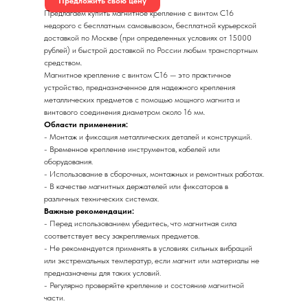
Предложить свою цену
Предлагаем купить магнитное крепление с винтом С16
недорого с бесплатным самовывозом, бесплатной курьерской
доставкой по Москве (при определенных условиях от 15000
рублей) и быстрой доставкой по России любым транспортным
средством.
Магнитное крепление с винтом С16 — это практичное
устройство, предназначенное для надежного крепления
металлических предметов с помощью мощного магнита и
винтового соединения диаметром около 16 мм.
Области применения:
- Монтаж и фиксация металлических деталей и конструкций.
- Временное крепление инструментов, кабелей или
оборудования.
- Использование в сборочных, монтажных и ремонтных работах.
- В качестве магнитных держателей или фиксаторов в
различных технических системах.
Важные рекомендации:
- Перед использованием убедитесь, что магнитная сила
соответствует весу закрепляемых предметов.
- Не рекомендуется применять в условиях сильных вибраций
или экстремальных температур, если магнит или материалы не
предназначены для таких условий.
- Регулярно проверяйте крепление и состояние магнитной
части.