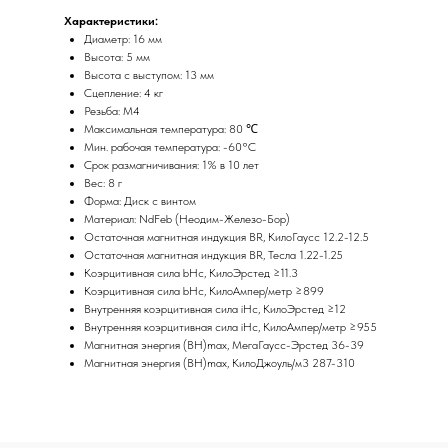
Характеристики:
Диаметр: 16 мм
Высота: 5 мм
Высота с выступом: 13 мм
Сцепление: 4 кг
Резьба: М4
Максимальная температура: 80 ℃
Мин. рабочая температура: -60°C
Срок размагничивания: 1% в 10 лет
Вес: 8 г
Форма: Диск с винтом
Материал: NdFeb (Неодим-Железо-Бор)
Остаточная магнитная индукция BR, КилоГаусс 12.2-12.5
Остаточная магнитная индукция BR, Тесла 1.22-1.25
Коэрцитивная сила bHc, КилоЭрстед ≥11.3
Коэрцитивная сила bHc, КилоАмпер/метр ≥899
Внутренняя коэрцитивная сила iHc, КилоЭрстед ≥12
Внутренняя коэрцитивная сила iHc, КилоАмпер/метр ≥955
Магнитная энергия (BH)max, МегаГаусс-Эрстед 36-39
Магнитная энергия (BH)max, КилоДжоуль/м3 287-310