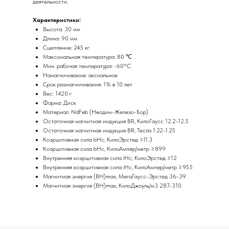
деятельности.
Характеристики:
Высота: 30 мм
Длина: 90 мм
Сцепление: 245 кг
Максимальная температура: 80 ℃
Мин. рабочая температура: -60°C
Намагничивание: аксиальное
Срок размагничивания: 1% в 10 лет
Вес: 1420 г
Форма: Диск
Материал: NdFeb (Неодим-Железо-Бор)
Остаточная магнитная индукция BR, КилоГаусс 12.2-12.5
Остаточная магнитная индукция BR, Тесла 1.22-1.25
Коэрцитивная сила bHc, КилоЭрстед ≥11.3
Коэрцитивная сила bHc, КилоАмпер/метр ≥899
Внутренняя коэрцитивная сила iHc, КилоЭрстед ≥12
Внутренняя коэрцитивная сила iHc, КилоАмпер/метр ≥955
Магнитная энергия (BH)max, МегаГаусс-Эрстед 36-39
Магнитная энергия (BH)max, КилоДжоуль/м3 287-310