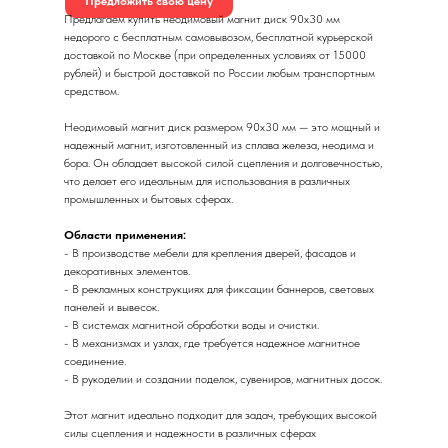
Предложить свою цену
Предлагаем купить неодимовый магнит диск 90х30 мм
недорого с бесплатным самовывозом, бесплатной курьерской
доставкой по Москве (при определенных условиях от 15000
рублей) и быстрой доставкой по России любым транспортным
средством.
Неодимовый магнит диск размером 90х30 мм — это мощный и
надежный магнит, изготовленный из сплава железа, неодима и
бора. Он обладает высокой силой сцепления и долговечностью,
что делает его идеальным для использования в различных
промышленных и бытовых сферах.
Области применения:
- В производстве мебели для крепления дверей, фасадов и
декоративных элементов.
- В рекламных конструкциях для фиксации баннеров, световых
панелей и вывесок.
- В системах магнитной обработки воды и очистки.
- В механизмах и узлах, где требуется надежное магнитное
соединение.
- В рукоделии и создании поделок, сувениров, магнитных досок.
Этот магнит идеально подходит для задач, требующих высокой
силы сцепления и надежности в различных сферах