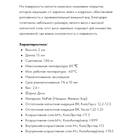
На поверхность магнита нанесено никелевое покрытие,
которое защищает от царапин, влаги и коррозии, обеспечивая
долговечность и привлекательный внешний вид. Благодаря
сочетанию небольшого размера, легкого веса и высокой
магнитной силе, этот диск идеально подходит для множества
применений, где важны компактность и надежность.
Характеристики:
Высота: 2 мм
Длина: 15 мм
Сцепление: 1,86 кг
Максимальная температура: 80 ℃
Мин. рабочая температура: -60°C
Намагничивание: аксиальное
Срок размагничивания: 1% в 10 лет
Вес: 2,6 г
Форма: Диск
Материал: NdFeb (Неодим-Железо-Бор)
Остаточная магнитная индукция BR, КилоГаусс 12.2-12.5
Остаточная магнитная индукция BR, Тесла 1.22-1.25
Коэрцитивная сила bHc, КилоЭрстед ≥11.3
Коэрцитивная сила bHc, КилоАмпер/метр ≥899
Внутренняя коэрцитивная сила iHc, КилоЭрстед ≥12
Внутренняя коэрцитивная сила iHc, КилоАмпер/метр ≥955