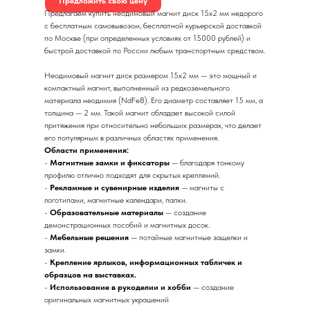
Предложить свою цену
Предлагаем купить неодимовый магнит диск 15х2 мм недорого
с бесплатным самовывозом, бесплатной курьерской доставкой
по Москве (при определенных условиях от 15000 рублей) и
быстрой доставкой по России любым транспортным средством.
Неодимовый магнит диск размером 15х2 мм — это мощный и
компактный магнит, выполненный из редкоземельного
материала неодимия (NdFeB). Его диаметр составляет 15 мм, а
толщина — 2 мм. Такой магнит обладает высокой силой
притяжения при относительно небольших размерах, что делает
его популярным в различных областях применения.
Области применения:
-
Магнитные замки и фиксаторы
— благодаря тонкому
профилю отлично подходят для скрытых креплений.
-
Рекламные и сувенирные изделия
— магниты с
логотипами, магнитные календари, папки.
-
Образовательные материалы
— создание
демонстрационных пособий и магнитных досок.
-
Мебельные решения
— потайные магнитные защелки и
замки.
-
Крепление ярлыков, информационных табличек и
образцов на выставках.
-
Использование в рукоделии и хобби
— создание
оригинальных магнитных украшений