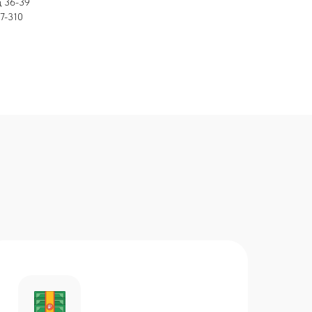
д 36-39
7-310