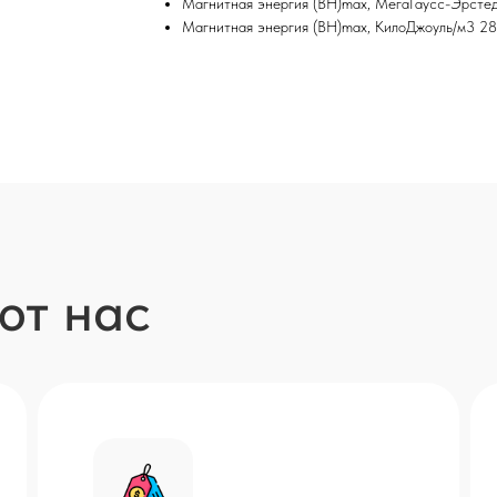
Магнитная энергия (BH)max, МегаГаусс-Эрсте
Магнитная энергия (BH)max, КилоДжоуль/м3 28
ют нас