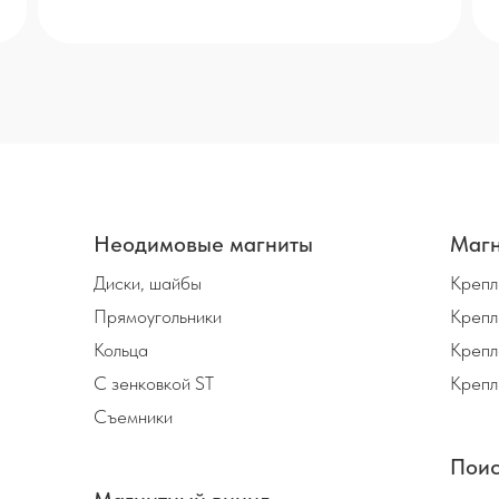
Неодимовые магниты
Магн
Диски, шайбы
Крепл
Прямоугольники
Крепл
Кольца
Крепл
С зенковкой ST
Крепл
Съемники
Поис