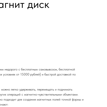
гнит диск
мм недорого с бесплатным самовывозом, бесплатной
х условиях от 15000 рублей) и быстрой доставкой по
 можно легко удерживать, перемещать и поднимать
ругих операций с магнитно-чувствительными объектами.
но подходит для создания магнитных полей точной формы и
ючают: