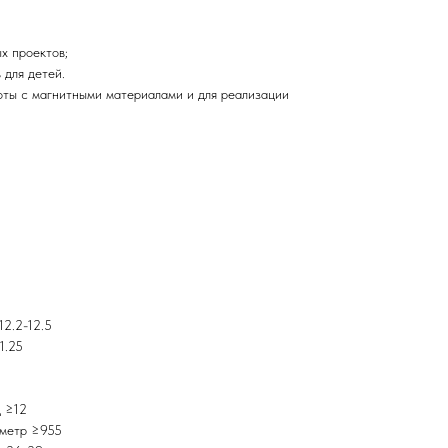
х проектов;
 для детей.
оты с магнитными материалами и для реализации
12.2-12.5
1.25
д ≥12
/метр ≥955