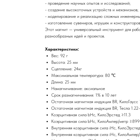
- проведение научных опытов и исследований;
- создание высокоточных устройств и механизмов;
- моделирование и реализацию сложных инженерны
- изготовление сувениров, игрушек и конструкторов
Этот магнит — универсальный инструмент для раб
разнообразных идей и проектов.
Характеристики:
Вес: 92 г
Высота: 25 мм
Сцепление: 24кг
Максимальная температура: 80 ℃
Длина: 25 мм
Намагничивание: аксиальное
Срок размагничивания: 1% в 10 лет
Остаточная магнитная индукция BR, КилоГаусс 
Остаточная магнитная индукция BR, Тесла 1.22-
Коэрцитивная сила bHc, КилоЭрстед ≥11.3
Коэрцитивная сила bHc, КилоАмпер/метр ≥899
Внутренняя коэрцитивная сила iHc, КилоЭрсте
Внутренняя коэрцитивная сила iHc, КилоАмпер