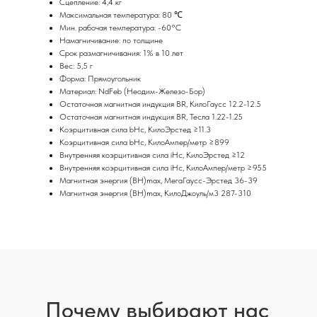
Сцепление: 4,4 кг
Максимальная температура: 80 ℃
Мин. рабочая температура: -60°C
Намагничивание: по толщине
Срок размагничивания: 1% в 10 лет
Вес: 5,5 г
Форма: Прямоугольник
Материал: NdFeb (Неодим-Железо-Бор)
Остаточная магнитная индукция BR, КилоГаусс 12.2-12.5
Остаточная магнитная индукция BR, Тесла 1.22-1.25
Коэрцитивная сила bHc, КилоЭрстед ≥11.3
Коэрцитивная сила bHc, КилоАмпер/метр ≥899
Внутренняя коэрцитивная сила iHc, КилоЭрстед ≥12
Внутренняя коэрцитивная сила iHc, КилоАмпер/метр ≥955
Магнитная энергия (BH)max, МегаГаусс-Эрстед 36-39
Магнитная энергия (BH)max, КилоДжоуль/м3 287-310
Почему выбирают нас