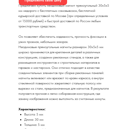
Предложить свою цену
Предлагаем купить неодимовый магнит прямоугольный 30х5х5
мм недорого с бесплатным самовывозом, бесплатной
курьерской доставкой по Москве (при определенных условиях
от 15000 рублей) и быстрой доставкой по России любым
транспортным средством.
Он позволяет обеспечить надежность, прочность фиксации в
узких проемах, небольших зазорах.
Неодимовые прямоугольные магниты размером 30х5х5 мм
широко применяются для крепления деталей в различных
конструкциях, создании рекламных стендов, а также для
размещения инструментов и строительных материалов в
гаражах и мастерских. Они отлично подходят в качестве
соединительных элементов при сборке рекламных панелей:
магниты вклеивают или врезают по краям каркаса, а внутри
стеклянной поверхности закрепляют стальную полосу или
вырезки из стали, предназначенные для магнитов. В результате
получается прочная и легко собираемая конструкция, где
замену изображения можно выполнить за считанные минуты.
Характеристики:
Высота: 5 мм
Длина: 30 мм
Толщина: 5 мм