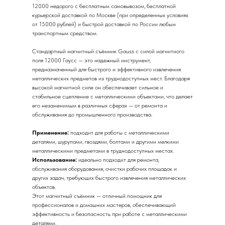
12000 недорого с бесплатным самовывозом, бесплатной
курьерской доставкой по Москве (при определенных условиях
от 15000 рублей) и быстрой доставкой по России любым
транспортным средством.
Стандартный магнитный съёмник Gauss с силой магнитного
поля 12000 Гаусс — это надежный инструмент,
предназначенный для быстрого и эффективного извлечения
металлических предметов из труднодоступных мест. Благодаря
высокой магнитной силе он обеспечивает сильное и
стабильное сцепление с металлическими объектами, что делает
его незаменимым в различных сферах — от ремонта и
обслуживания до промышленного производства.
Применение:
подходит для работы с металлическими
деталями, шурупами, гвоздями, болтами и другими мелкими
металлическими предметами в труднодоступных местах.
Использование:
идеально подходит для ремонта,
обслуживания оборудования, очистки рабочих площадок и
других задач, требующих быстрого извлечения металлических
объектов.
Этот магнитный съёмник — отличный помощник для
профессионалов и домашних мастеров, обеспечивающий
эффективность и безопасность при работе с металлическими
деталями.