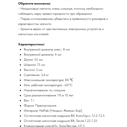
Обратите внимание:
- Неодимовые магниты очень сильные, поэтому необходимо
соблюдать меры предосторожности при обращении.
- Перед использованием убедитесь в правильности размеров и
характеристик магнита.
- Храните вдали от чувствительных электронных устройств и
магнитных носителей.
Характеристики:
Внутренний диаметр макс.: 8 мм
Внутренний диаметр: 4 мм
Длина: 35 мм
Ширина: 15 мм
Высота: 3 мм
Сцепление: 3,4 кг
Максимальная температура: 80 ℃
Мин. рабочая температура: -60°C
Намагничивание: по толщине
Срок размагничивания: 1% в 10 лет
Вес: 7 г
Форма: Прямоугольник
Материал: NdFeb (Неодим-Железо-Бор)
Остаточная магнитная индукция BR, КилоГаусс 12.2-12.5
Остаточная магнитная индукция BR, Тесла 1.22-1.25
Коэрцитивная сила bHc, КилоЭрстед ≥11.3