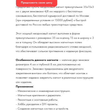
Предложить свою цену
Предлагаем купить неодимовый магнит прямоугольник 35х15х3
мм с двумя зенковками 4/8 мм недорого с бесплатным
самовывозом, бесплатной курьерской доставкой по Москве
(при определенных условиях от 15000 рублей) и быстрой
доставкой по России любым транспортным средством.
Этот мощный неодимовый магнит выполнен в форме
прямоугольника с размерами 35 мм в длину, 15 мм в ширину и 3
мм в толщину. Он обладает высоким магнитным полем
благодаря использованию редкоземельного сплава неодимий,
что обеспечивает сильное притяжение и надежную фиксацию.
Особенность данного магнита
— наличие двух зенковок
диаметром 4 мм и глубиной 8 мм, расположенных на
поверхности. Зенковки предназначены для аккуратного
закрепления винтами или болтами, что облегчает монтаж и
позволяет надежно закрепить магнит в различных конструкциях
или изделиях.
Применение:
- Механические и инженерные конструкции.
- Магнитные крепления и держатели.
- Ремонтные и монтажные работы.
- Хобби, рукоделие и DIY-проекты.
- Создание магнитных систем и устройств.