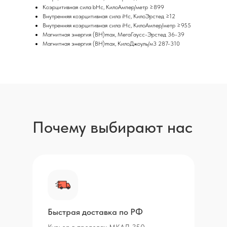
Коэрцитивная сила bHc, КилоАмпер/метр ≥899
Внутренняя коэрцитивная сила iHc, КилоЭрстед ≥12
Внутренняя коэрцитивная сила iHc, КилоАмпер/метр ≥955
Магнитная энергия (BH)max, МегаГаусс-Эрстед 36-39
Магнитная энергия (BH)max, КилоДжоуль/м3 287-310
Почему выбирают нас
Быстрая доставка по РФ