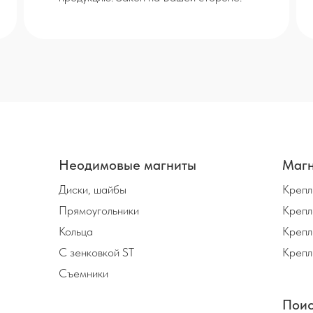
Неодимовые магниты
Магн
Диски, шайбы
Крепл
Прямоугольники
Крепл
Кольца
Крепл
С зенковкой ST
Крепл
Съемники
Поис