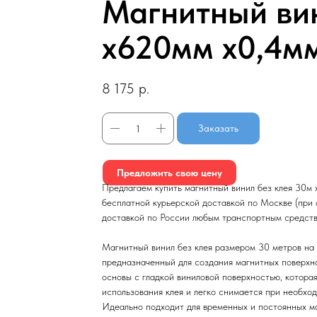
Магнитный вин
х620мм х0,4м
8 175
р.
Заказать
Предложить свою цену
Предлагаем купить магнитный винил без клея 30м
бесплатной курьерской доставкой по Москве (при 
доставкой по России любым транспортным средств
Магнитный винил без клея размером 30 метров на 
предназначенный для создания магнитных поверхн
основы с гладкой виниловой поверхностью, котора
использования клея и легко снимается при необхо
Идеально подходит для временных и постоянных ма