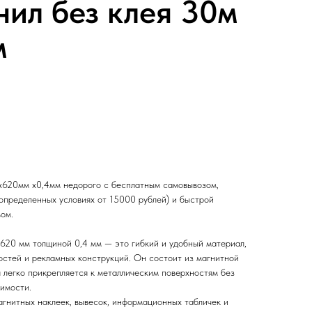
ил без клея 30м
м
 х620мм х0,4мм недорого с бесплатным самовывозом,
определенных условиях от 15000 рублей) и быстрой
ом.
620 мм толщиной 0,4 мм — это гибкий и удобный материал,
остей и рекламных конструкций. Он состоит из магнитной
я легко прикрепляется к металлическим поверхностям без
димости.
гнитных наклеек, вывесок, информационных табличек и